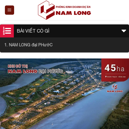
Skip
to
content
BÀI VIẾT CÓ GÌ
NAM LONG đạI PHướC