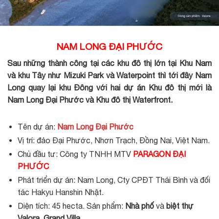
NAM LONG ĐẠI PHƯỚC
Sau những thành công tại các khu đô thị lớn tại Khu Nam
và khu Tây như Mizuki Park và Waterpoint thì tới đây Nam
Long quay lại khu Đông với hai dự án Khu đô thị mới là
Nam Long Đại Phước
và Khu đô thị Waterfront.
Tên dự án:
Nam Long Đại Phước
Vị trí: đảo Đại Phước, Nhơn Trạch, Đồng Nai, Việt Nam.
Chủ đầu tư: Công ty TNHH MTV
P
AR
AGON ĐẠI
PHƯỚC
Phát triển dự án: Nam Long, Cty CPĐT Thái Bình và đối
tác Hakyu Hanshin Nhật.
Diện tích: 45 hecta. Sản phẩm:
Nhà phố
và
biệt thự
Valora, Grand Villa