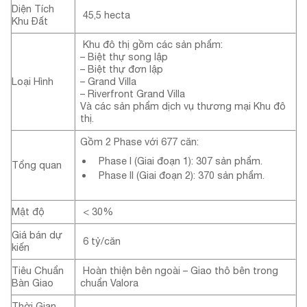
Diện Tích
45,5 hecta
Khu Đất
Khu đô thị gồm các sản phẩm:
– Biệt thự song lập
– Biệt thự đơn lập
Loại Hình
– Grand Villa
– Riverfront Grand Villa
Và các sản phẩm dịch vụ thương mại Khu đô
thị.
Gồm 2 Phase với 677 căn:
Phase I (Giai đoạn 1): 307 sản phẩm.
Tổng quan
Phase II (Giai đoạn 2): 370 sản phẩm.
Mật độ
< 30%
Giá bán dự
6 tỷ/căn
kiến
Tiêu Chuẩn
Hoàn thiện bên ngoài – Giao thô bên trong
Bàn Giao
chuẩn Valora
Thời Gian