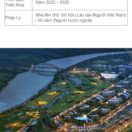
Năm 2022 – 2025
Triển Khai
Nhà liền thổ: Sở hữu Lâu dài (Người Việt Nam)
Pháp Lý
– 50 năm (Người nước ngoài).