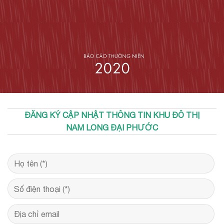
ĐĂNG KÝ CẬP NHẬT THÔNG TIN KHU ĐÔ THỊ
NAM LONG ĐẠI PHƯỚC