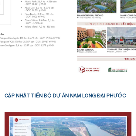
CẬP NHẬT TIẾN ĐỘ DỰ ÁN NAM LONG ĐẠI PHƯỚC