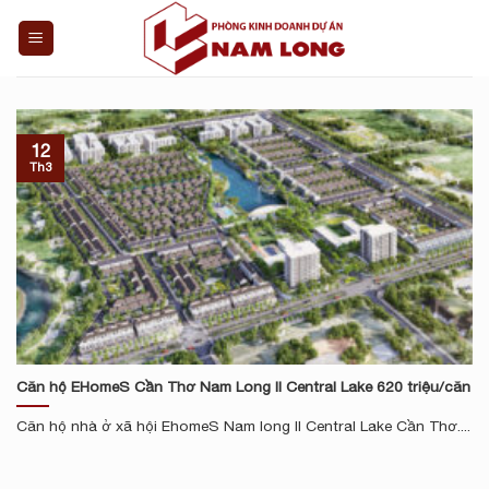
Skip
to
content
12
Th3
Căn hộ EHomeS Cần Thơ Nam Long II Central Lake 620 triệu/căn
Căn hộ nhà ở xã hội EhomeS Nam long II Central Lake Cần Thơ....