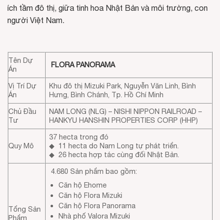
ích tầm đô thị, giữa tinh hoa Nhật Bản và môi trường, con
người Việt Nam.
Tên Dự
FLORA PANORAMA
Án
Vị Trí Dự
Khu đô thị Mizuki Park, Nguyễn Văn Linh, Bình
Án
Hưng, Bình Chánh, Tp. Hồ Chí Minh
Chủ Đầu
NAM LONG (NLG) – NISHI NIPPON RAILROAD –
Tư
HANKYU HANSHIN PROPERTIES CORP (HHP)
37 hecta trong đó
Quy Mô
◆ 11 hecta do Nam Long tự phát triển.
◆ 26 hecta hợp tác cùng đối Nhật Bản.
4.680 Sản phẩm bao gồm:
Căn hộ Ehome
Căn hộ Flora Mizuki
Căn hộ Flora Panorama
Tổng Sản
Nhà phố Valora Mizuki
Phẩm