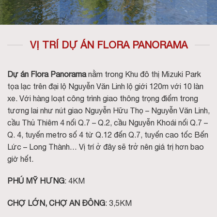
VỊ TRÍ DỰ ÁN FLORA PANORAMA
Dự án Flora Panorama
nằm trong Khu đô thị Mizuki Park
tọa lạc trên đại lộ Nguyễn Văn Linh lộ giới 120m với 10 làn
xe. Với hàng loạt công trình giao thông trọng điểm trong
tương lai như nút giao Nguyễn Hữu Thọ – Nguyễn Văn Linh,
cầu Thủ Thiêm 4 nối Q.7 – Q.2, cầu Nguyễn Khoái nối Q.7 –
Q. 4, tuyến metro số 4 từ Q.12 đến Q.7, tuyến cao tốc Bến
Lức – Long Thành… Vị trí ở đây sẽ trở nên giá trị hơn bao
giờ hết.
PHÚ MỸ HƯNG
: 4KM
CHỢ LỚN, CHỢ AN ĐÔNG
: 3,5KM