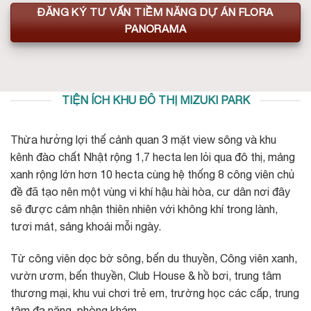
ĐĂNG KÝ TƯ VẤN TIỀM NĂNG DỰ ÁN FLORA
PANORAMA
TIỆN ÍCH KHU ĐÔ THỊ MIZUKI PARK
Thừa hưởng lợi thế cảnh quan 3 mặt view sông và khu
kênh đào chất Nhật rộng 1,7 hecta len lỏi qua đô thị, mảng
xanh rộng lớn hơn 10 hecta cùng hệ thống 8 công viên chủ
đề đã tạo nên một vùng vi khí hậu hài hòa, cư dân nơi đây
sẽ được cảm nhận thiên nhiên với không khí trong lành,
tươi mát, sảng khoái mỗi ngày.
Từ công viên dọc bờ sông, bến du thuyền, Công viên xanh,
vườn ươm, bến thuyền, Club House & hồ bơi, trung tâm
thương mại, khu vui chơi trẻ em, trường học các cấp, trung
tâm đa năng, phòng khám , …..