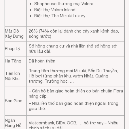
Shophouse thương mại Valora
Biệt thự Valora Island
Biệt thự The Mizuki Luxury
Mật Độ
26% (74% còn lại dành cho cây xanh kênh đào,
Xây Dựng
sông nước)
Sổ hồng chung cư và nhà liền thổ sổ hồng sở
Pháp Lý
hữu lâu dài.
Hạ Tầng
Đã hoàn thiện
Trung tâm thương mại Mizuki, Bến Du Thuyền,
Tiện Ích
Hồ bơi từng phân khu, vườn Nhật, Quảng
Nội Khu
trường, Trường học, …
– Căn hộ bàn giao hoàn thiện cơ bản chuẩn Flora
nâng cấp.
Bàn Giao
– Nhà liền thổ bàn giao hoàn thiện ngoài, trong
giao thô.
Ngân
Vietcombank, BIDV, OCB, … hỗ trợ vay – Nhiều
Hàng Hỗ
chính sách ưu đãi.