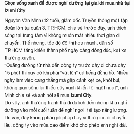
Chọn sống xanh để được nghỉ dưỡng tại gia
khi mua nhà tại
Izumi City
Nguyễn Văn Minh (42 tuổi), giám đốc Truyền thông một tập
đoàn lớn tại quận 3, TP.HCM, chia sẻ trước đây, anh thích
sống tại trung tâm vì không muốn mất nhiều thời gian di
chuyển. Thế nhưng, tốc độ đô thị hóa nhanh, dân số
TP.HCM tăng khiến thành phố ngày càng đông đúc, kẹt xe
thường xuyên.
“Quãng đường từ nhà đến công ty trước đây đi chưa đầy
15 phút thì nay có khi phải “vật lộn” cả tiếng đồng hồ. Nhiều
ngày làm việc căng thẳng mà gặp cảnh kẹt xe, khói bụi,
không gian sống lại thiếu cây xanh khiến tôi ngột ngạt”, anh
Minh chia sẻ và anh nói sẽ mua
Izumi City
.
Do vậy, anh thường tranh thủ đi du lịch đến những khu nghỉ
dưỡng vào mỗi cuối tuần để nghỉ ngơi, tái tạo năng lượng.
Dù vậy, đây không phải giải pháp hay vì thời gian di chuyển
lâu, công ty vào mùa cao điểm khó cho phép anh nghỉ dài.