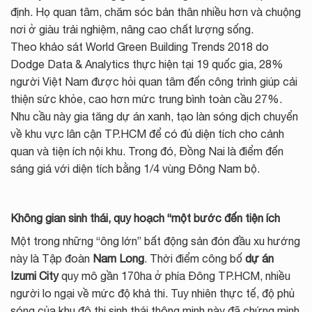
định. Họ quan tâm, chăm sóc bản thân nhiều hơn và chuộng
nơi ở giàu trải nghiệm, nâng cao chất lượng sống.
Theo khảo sát World Green Building Trends 2018 do
Dodge Data & Analytics thực hiện tại 19 quốc gia, 28%
người Việt Nam được hỏi quan tâm đến công trình giúp cải
thiện sức khỏe, cao hơn mức trung bình toàn cầu 27%.
Nhu cầu này gia tăng dự án xanh, tạo làn sóng dịch chuyển
về khu vực lân cận TP.HCM để có đủ diện tích cho cảnh
quan và tiện ích nội khu. Trong đó, Đồng Nai là điểm đến
sáng giá với diện tích bằng 1/4 vùng Đông Nam bộ.
Không gian sinh thái, quy hoạch “một bước đến tiện ích
Một trong những “ông lớn” bất động sản đón đầu xu hướng
này là Tập đoàn
Nam Long
. Thời điểm công bố
dự án
Izumi City
quy mô gần 170ha ở phía Đông TP.HCM, nhiều
người lo ngại về mức độ khả thi. Tuy nhiên thực tế, độ phủ
sóng của khu đô thị sinh thái thông minh này đã chứng minh